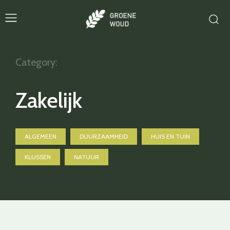
Category:
Zakelijk
ALGEMEEN
DUURZAAMHEID
HUIS EN TUIN
KLUSSEN
NATUUR