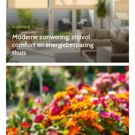
ALGEMEEN
Moderne zonwering: stijlvol
comfort en energiebesparing
thuis