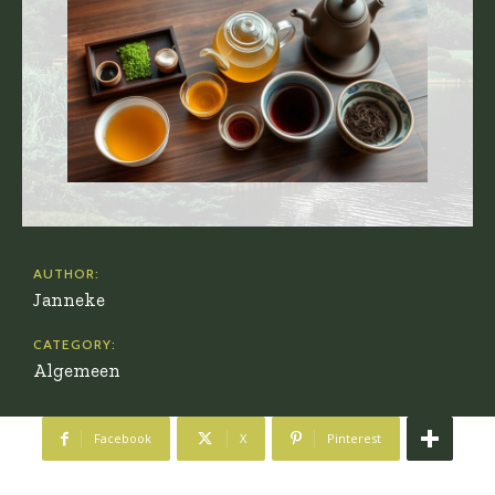
AUTHOR:
Janneke
CATEGORY:
Algemeen
Facebook
X
Pinterest