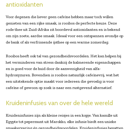
antioxidanten
Voor degenen die liever geen cafeïne hebben maar toch willen
genieten van een rijke smaak, is rooibos de perfecte keuze. Deze
rode thee uit Zuid-Afrika zit boordevol antioxidanten en is bekend
om zijn zoete, aardse smaak. Ideaal voor een ontspannen avondje op
de bank of als verfrissende ijsthee op een warme zomerdag.
Rooibos heeft ook tal van gezondheidsvoordelen. Het kan helpen bij
het verminderen van stress dankzij de kalmerende eigenschappen
en is goed voor de huid door de aanwezigheid van alfa-
hydroxyzuren. Bovendien is rooibos natuurlijk cafeïnevrij, wat het
een uitstekende optie maakt voor iedereen die gevoelig is voor
cafeïne of gewoon op zoek is naar een rustgevend alternatief.
Kruideninfusies van over de hele wereld
Kruideninfusies zijn als kleine reisjes in een kopje. Van kamille uit
Egypte tot pepermunt uit Marokko, elke infusie biedt een unieke
smaakervaring én gezondheidsvoordelen. Kruideninfusies bevatten