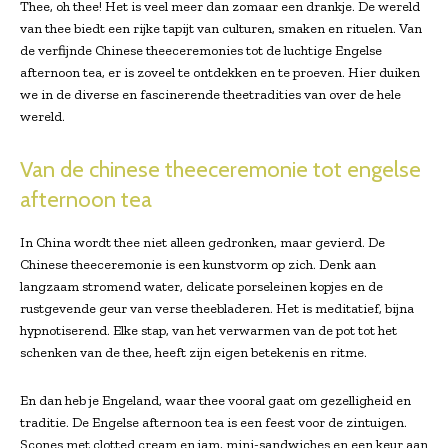
Thee, oh thee! Het is veel meer dan zomaar een drankje. De wereld
van thee biedt een rijke tapijt van culturen, smaken en rituelen. Van
de verfijnde Chinese theeceremonies tot de luchtige Engelse
afternoon tea, er is zoveel te ontdekken en te proeven. Hier duiken
we in de diverse en fascinerende theetradities van over de hele
wereld.
Van de chinese theeceremonie tot engelse
afternoon tea
In China wordt thee niet alleen gedronken, maar gevierd. De
Chinese theeceremonie is een kunstvorm op zich. Denk aan
langzaam stromend water, delicate porseleinen kopjes en de
rustgevende geur van verse theebladeren. Het is meditatief, bijna
hypnotiserend. Elke stap, van het verwarmen van de pot tot het
schenken van de thee, heeft zijn eigen betekenis en ritme.
En dan heb je Engeland, waar thee vooral gaat om gezelligheid en
traditie. De Engelse afternoon tea is een feest voor de zintuigen.
Scones met clotted cream en jam, mini-sandwiches en een keur aan