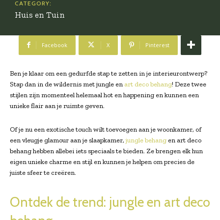
CATEGORY:
Huis en Tuin
Facebook
X
Pinterest
Ben je klaar om een gedurfde stap te zetten in je interieurontwerp?
Stap dan in de wildernis met jungle en
art deco behang
! Deze twee
stijlen zijn momenteel helemaal hot en happening en kunnen een
unieke flair aan je ruimte geven.
Of je nu een exotische touch wilt toevoegen aan je woonkamer, of
een vleugje glamour aan je slaapkamer,
jungle behang
en art deco
behang hebben allebei iets speciaals te bieden. Ze brengen elk hun
eigen unieke charme en stijl en kunnen je helpen om precies de
juiste sfeer te creëren.
Ontdek de trend: jungle en art deco