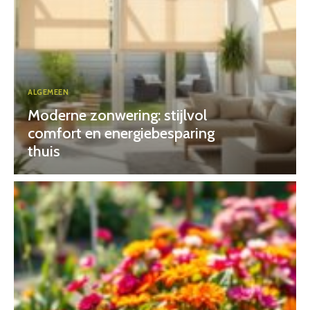
ALGEMEEN
Moderne zonwering: stijlvol
comfort en energiebesparing
thuis