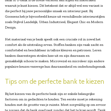
bank of U-bank is de brede variëteit aan stijlen en materialen
waaruit je kunt kiezen. Dit betekent dat er altijd wel een variant is
die perfect bij jouw persoonlijke smaak en interieur past. Bij
Goossens heb je bijvoorbeeld keuze uit verschillende interieurstijlen
zoals Stijlvol Landelijk, Urban Industrieel, Elegant Chic en Modern
Design.
Het materiaal van je bank speelt ook een cruciale rol in zowel het
comfort als de uitstraling ervan. Stoffen banken zijn vaak zacht en
comfortabel en beschikbaar in talloze kleuren en patronen. Leren
banken daarentegen stralen luxe uit en zijn duurzaam en
gemakkelijk schoon te maken. Microvezel en microleer zijn andere
populaire keuzes vanwege hun duurzaamheid en onderhoudsgemak.
Tips om de perfecte bank te kiezen
Bij het kiezen van de perfecte bank zijn er enkele belangrijke
factoren om in gedachten te houden. Ten eerste moet je rekening
houden met de grootte van je ruimte. Meet zorgvuldig op om ervoor
te zorgen dat de bank goed past zonder dat het te krap wordt. Denk