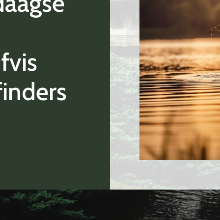
daagse
fvis
finders