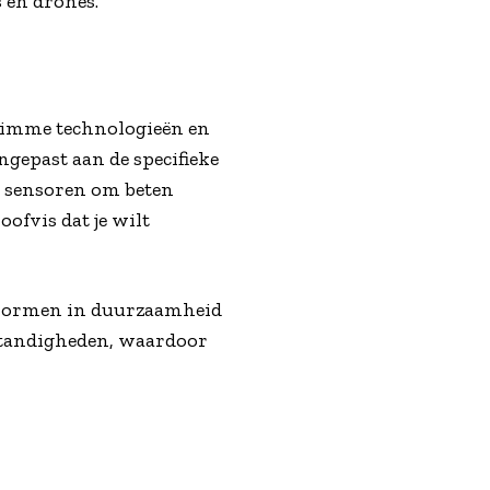
 en drones.
slimme technologieën en
ngepast aan de specifieke
et sensoren om beten
oofvis dat je wilt
e normen in duurzaamheid
mstandigheden, waardoor