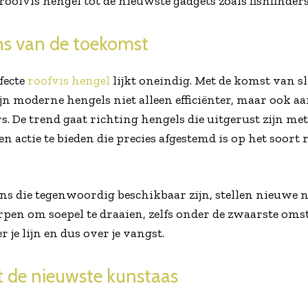
oofvis hengel tot de nieuwste gadgets zoals fishfinders
s van de toekomst
fecte
roofvis hengel
lijkt oneindig. Met de komst van 
jn moderne hengels niet alleen efficiënter, maar ook aa
s. De trend gaat richting hengels die uitgerust zijn m
en actie te bieden die precies afgestemd is op het soort r
lens die tegenwoordig beschikbaar zijn, stellen nieuw
orpen om soepel te draaien, zelfs onder de zwaarste o
 je lijn en dus over je vangst.
 de nieuwste kunstaas