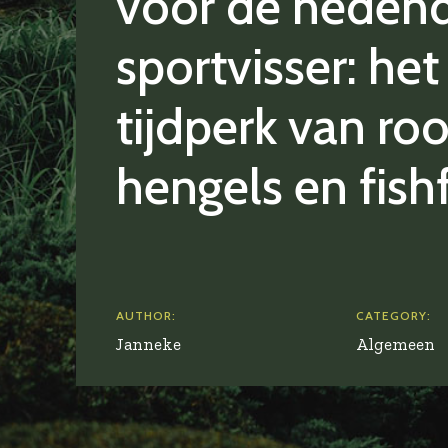
voor de heden
sportvisser: het
tijdperk van roo
hengels en fish
AUTHOR:
CATEGORY:
Janneke
Algemeen