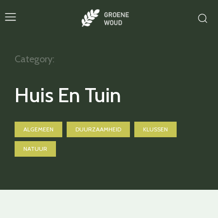
Category:
Huis En Tuin
ALGEMEEN
DUURZAAMHEID
KLUSSEN
NATUUR