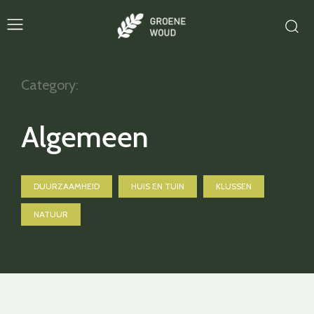
Category:
Algemeen
DUURZAAMHEID
HUIS EN TUIN
KLUSSEN
NATUUR